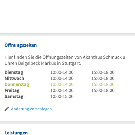
Öffnungszeiten
Hier finden Sie die Öffnungszeiten von Akanthus Schmuck u
Uhren Beigelbeck Markus in Stuttgart.
10
15
Dienstag
10:00
-
14:00
15:00
-
18:00
Uhr
10
Uhr
15
Mittwoch
10:00
-
14:00
15:00
-
18:00
bis
Uhr
10
bis
Uhr
15
Donnerstag
10:00
-
14:00
15:00
-
18:00
14
bis
Uhr
10
18
bis
Uhr
15
Freitag
10:00
-
14:00
15:00
-
18:00
Uhr
14
bis
Uhr
10
Uhr
18
bis
Uhr
Samstag
10:00
-
15:00
Uhr
14
bis
Uhr
Uhr
18
bis
Uhr
14
bis
Uhr
18
Änderung vorschlagen
Uhr
15
Uhr
Uhr
Leistungen