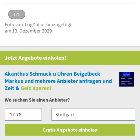
LO
LO
Bild
Logo Akanthus Schmuck u Uhren Beigelbeck
Foto von
LogDaLu,
hinzugefügt
melden
eingestellt von
LogDaLu
am 13. Dezember
am 13. Dezember 2020
Markus
2020
Jetzt Angebote einholen!
Akanthus Schmuck u Uhren Beigelbeck
Markus
und
mehrere
Anbieter anfragen und
Zeit &
Geld sparen!
Wo suchen Sie einen Anbieter?
Gratis Angebote einholen