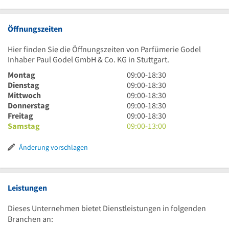
Öffnungszeiten
Hier finden Sie die Öffnungszeiten von Parfümerie Godel
Inhaber Paul Godel GmbH & Co. KG in Stuttgart.
9
Montag
09:00
-
18:30
Uhr
9
Dienstag
09:00
-
18:30
bis
Uhr
9
Mittwoch
09:00
-
18:30
18
bis
Uhr
9
Donnerstag
09:00
-
18:30
Uhr
18
bis
Uhr
9
Freitag
09:00
-
18:30
30
Uhr
18
bis
Uhr
9
Samstag
09:00
-
13:00
30
Uhr
18
bis
Uhr
30
Uhr
18
bis
Änderung vorschlagen
30
Uhr
13
30
Uhr
Leistungen
Dieses Unternehmen bietet Dienstleistungen in folgenden
Branchen an: