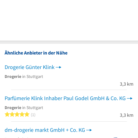
Ähnliche Anbieter in der Nähe
Drogerie Günter Klink
Drogerie
in Stuttgart
3,3 km
Parfümerie Klink Inhaber Paul Godel GmbH & Co. KG
Drogerie
in Stuttgart
5 von 5 Sternen
1
3,3 km
dm-drogerie markt GmbH + Co. KG