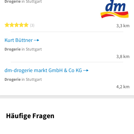
Drogerie
in Stuttgart
5 von 5 Sternen
3
3,3 km
Kurt Büttner
Drogerie
in Stuttgart
3,8 km
dm-drogerie markt GmbH & Co KG
Drogerie
in Stuttgart
4,2 km
Häufige Fragen