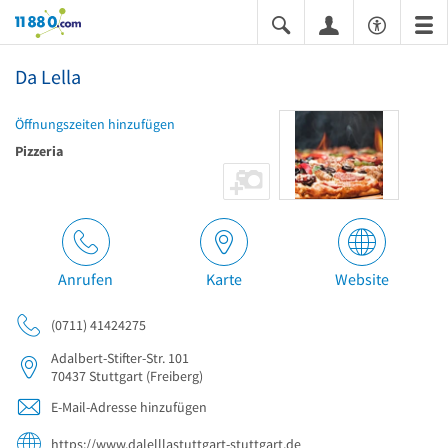
11880.com
Da Lella
Öffnungszeiten hinzufügen
Pizzeria
Anrufen
Karte
Website
(0711) 41424275
Adalbert-Stifter-Str. 101
70437
Stuttgart
(Freiberg)
E-Mail-Adresse hinzufügen
https://www.dalelllastuttgart-stuttgart.de