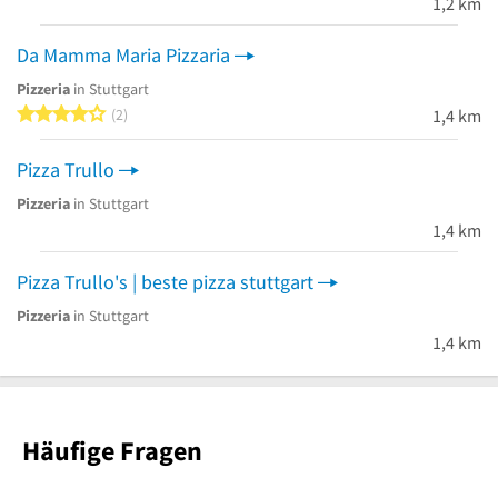
1,2 km
Da Mamma Maria Pizzaria
Pizzeria
in Stuttgart
4 von 5 Sternen
2
1,4 km
Pizza Trullo
Pizzeria
in Stuttgart
1,4 km
Pizza Trullo's | beste pizza stuttgart
Pizzeria
in Stuttgart
1,4 km
Häufige Fragen