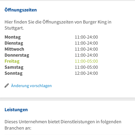
Öffnungszeiten
Hier finden Sie die Öffnungszeiten von Burger King in
Stuttgart.
11
Montag
11:00
-
24:00
Uhr
11
Dienstag
11:00
-
24:00
bis
Uhr
11
Mittwoch
11:00
-
24:00
24
bis
Uhr
11
Donnerstag
11:00
-
24:00
Uhr
24
bis
Uhr
11
Freitag
11:00
-
05:00
Uhr
24
bis
Uhr
11
Samstag
11:00
-
05:00
Uhr
24
bis
Uhr
12
Sonntag
12:00
-
24:00
Uhr
5
bis
Uhr
Uhr
5
bis
Änderung vorschlagen
Uhr
24
Uhr
Leistungen
Dieses Unternehmen bietet Dienstleistungen in folgenden
Branchen an: