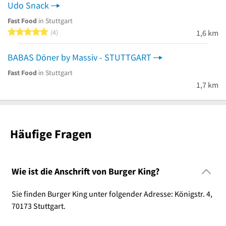
Udo Snack
Fast Food
in Stuttgart
5 von 5 Sternen
4
1,6 km
BABAS Döner by Massiv - STUTTGART
Fast Food
in Stuttgart
1,7 km
Häufige Fragen
Wie ist die Anschrift von Burger King?
Sie finden Burger King unter folgender Adresse: Königstr. 4,
70173 Stuttgart.