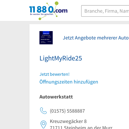
11880.com
Jetzt Angebote mehrerer Auto
LightMyRide25
Jetzt bewerten!
Öffnungszeiten hinzufügen
Autowerkstatt
(01575) 5588887
Kreuzwegäcker 8
71711
Steinheim an der Murr