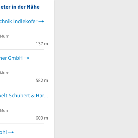
eter in der Nähe
chnik Indlekofer
 Murr
137 m
fner GmbH
 Murr
 von 5 Sternen
582 m
Kfz- & Reifenwelt Schubert & Harfmann GmbH (Boxengasse)
 Murr
609 m
ohl