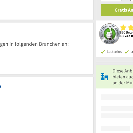
Gratis A
870 Bewe
13.242 
gen in folgenden Branchen an:
kostenlos
s
Diese Anb
bieten au
an der Mur
e