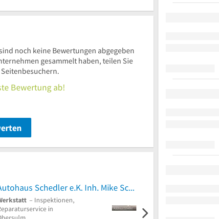
sind noch keine Bewertungen abgegeben
nternehmen gesammelt haben, teilen Sie
n Seitenbesuchern.
rste Bewertung ab!
werten
Autohaus Schedler e.K. Inh. Mike Schedler
RS Reifendienst/KfZ-M
Werkstatt
– Inspektionen,
Reifenhändler
–
Reparaturservice in
Autoreparaturwerkstatt,
Obersulm
Reifenservice in Kirchheim