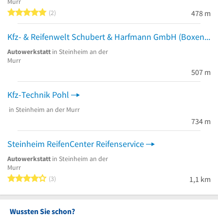
Murr
5 von 5 Sternen
2
478 m
Kfz- & Reifenwelt Schubert & Harfmann GmbH (Boxengasse)
Autowerkstatt
in Steinheim an der
Murr
507 m
Kfz-Technik Pohl
in Steinheim an der Murr
734 m
Steinheim ReifenCenter Reifenservice
Autowerkstatt
in Steinheim an der
Murr
4 von 5 Sternen
3
1,1 km
Wussten Sie schon?