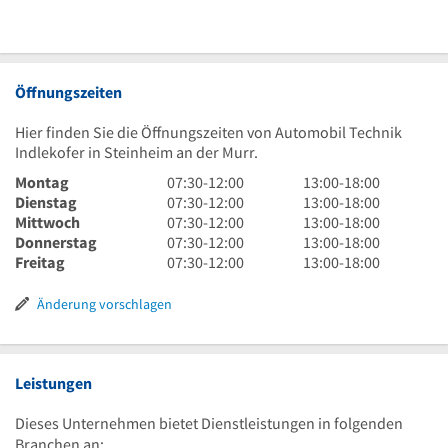
Öffnungszeiten
Hier finden Sie die Öffnungszeiten von Automobil Technik
Indlekofer in Steinheim an der Murr.
7
13
Montag
07:30
-
12:00
13:00
-
18:00
Uhr
7
Uhr
13
Dienstag
07:30
-
12:00
13:00
-
18:00
30
Uhr
7
bis
Uhr
13
Mittwoch
07:30
-
12:00
13:00
-
18:00
bis
30
Uhr
7
18
bis
Uhr
13
Donnerstag
07:30
-
12:00
13:00
-
18:00
12
bis
30
Uhr
7
Uhr
18
bis
Uhr
13
Freitag
07:30
-
12:00
13:00
-
18:00
Uhr
12
bis
30
Uhr
Uhr
18
bis
Uhr
Uhr
12
bis
30
Uhr
18
bis
Änderung vorschlagen
Uhr
12
bis
Uhr
18
Uhr
12
Uhr
Uhr
Leistungen
Dieses Unternehmen bietet Dienstleistungen in folgenden
Branchen an: