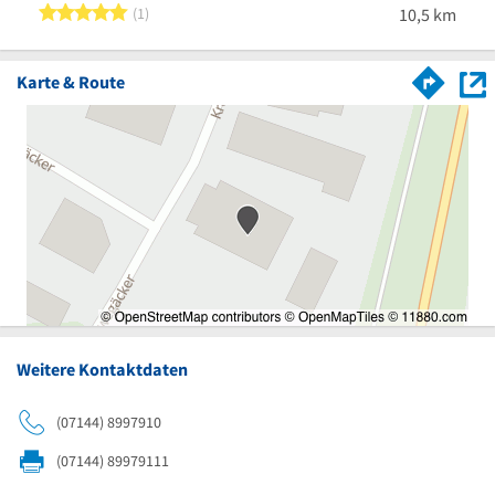
5 von 5 Sternen
1
10,5 km
Karte & Route
Weitere Kontaktdaten
(07144) 8997910
(07144) 89979111