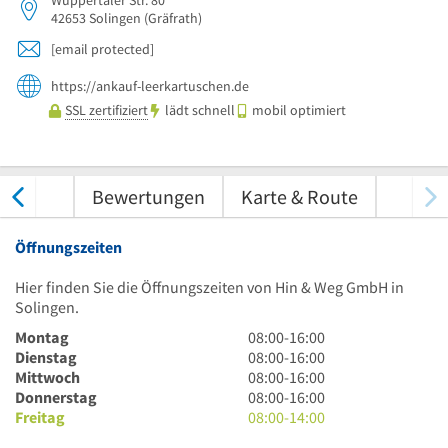
42653
Solingen
(Gräfrath)
[email protected]
https://ankauf-leerkartuschen.de
SSL zertifiziert
lädt schnell
mobil optimiert
nungen
Bewertungen
Karte & Route
Öffnungszeiten
Hier finden Sie die Öffnungszeiten von Hin & Weg GmbH in
Solingen.
8
Montag
08:00
-
16:00
Uhr
8
Dienstag
08:00
-
16:00
bis
Uhr
8
Mittwoch
08:00
-
16:00
16
bis
Uhr
8
Donnerstag
08:00
-
16:00
Uhr
16
bis
Uhr
8
Freitag
08:00
-
14:00
Uhr
16
bis
Uhr