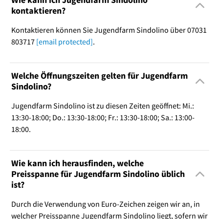
kontaktieren?
Kontaktieren können Sie Jugendfarm Sindolino über 07031
803717
[email protected]
.
Welche Öffnungszeiten gelten für Jugendfarm
Sindolino?
Jugendfarm Sindolino ist zu diesen Zeiten geöffnet: Mi.:
13:30-18:00; Do.: 13:30-18:00; Fr.: 13:30-18:00; Sa.: 13:00-
18:00.
Wie kann ich herausfinden, welche
Preisspanne für Jugendfarm Sindolino üblich
ist?
Durch die Verwendung von Euro-Zeichen zeigen wir an, in
welcher Preisspanne Jugendfarm Sindolino liegt, sofern wir