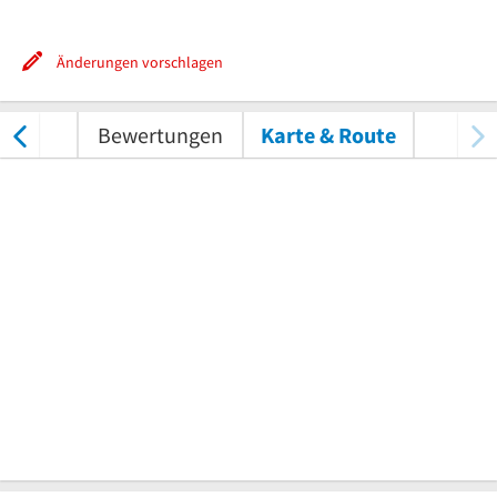
Änderungen vorschlagen
nungen
Bewertungen
Karte & Route