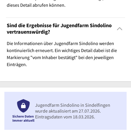
dieses Detail abrufen können.
Sind die Ergebnisse für Jugendfarm Sindolino
vertrauenswürdig?
Die Informationen über Jugendfarm Sindolino werden
kontinuierlich erneuert. Ein wichtiges Detail dabei ist die
Markierung "vom Inhaber bestätigt" bei den jeweiligen
Einträgen.
Jugendfarm Sindolino in Sindelfingen
wurde aktualisiert am 27.07.2026.
Eintragsdaten vom 18.03.2026.