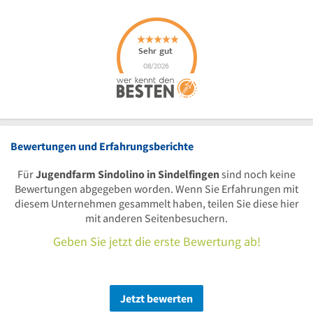
Bewertungen und Erfahrungsberichte
Für
Jugendfarm Sindolino in Sindelfingen
sind noch keine
Bewertungen abgegeben worden. Wenn Sie Erfahrungen mit
diesem Unternehmen gesammelt haben, teilen Sie diese hier
mit anderen Seitenbesuchern.
Geben Sie jetzt die erste Bewertung ab!
Jetzt bewerten