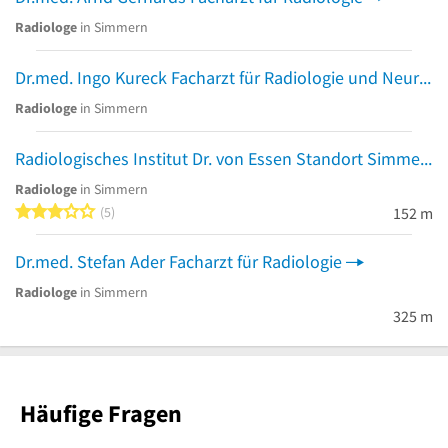
Radiologe
in Simmern
Dr.med. Ingo Kureck Facharzt für Radiologie und Neuroradiologie
Radiologe
in Simmern
Radiologisches Institut Dr. von Essen Standort Simmern
Radiologe
in Simmern
3 von 5 Sternen
5
152 m
Dr.med. Stefan Ader Facharzt für Radiologie
Radiologe
in Simmern
325 m
Häufige Fragen