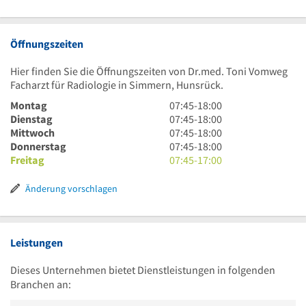
Öffnungszeiten
Hier finden Sie die Öffnungszeiten von Dr.med. Toni Vomweg
Facharzt für Radiologie in Simmern, Hunsrück.
7
Montag
07:45
-
18:00
Uhr
7
Dienstag
07:45
-
18:00
45
Uhr
7
Mittwoch
07:45
-
18:00
bis
45
Uhr
7
Donnerstag
07:45
-
18:00
18
bis
45
Uhr
7
Freitag
07:45
-
17:00
Uhr
18
bis
45
Uhr
Uhr
18
bis
45
Änderung vorschlagen
Uhr
18
bis
Uhr
17
Uhr
Leistungen
Dieses Unternehmen bietet Dienstleistungen in folgenden
Branchen an: