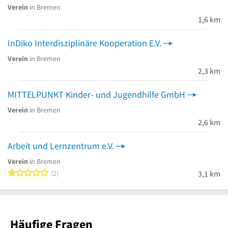
Verein
in Bremen
1,6 km
InDiko Interdisziplinäre Kooperation E.V.
Verein
in Bremen
2,3 km
MITTELPUNKT Kinder- und Jugendhilfe GmbH
Verein
in Bremen
2,6 km
Arbeit und Lernzentrum e.V.
Verein
in Bremen
1 von 5 Sternen
2
3,1 km
Häufige Fragen