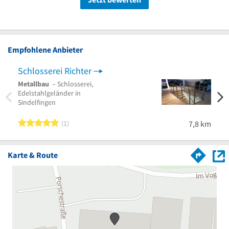
Empfohlene Anbieter
Schlosserei Richter
MBB
Metallbau
– Schlosserei,
Metal
Edelstahlgeländer in
Biege
Sindelfingen
Wider
Bad U
5 von 5 Sternen
1
7,8 km
Karte & Route