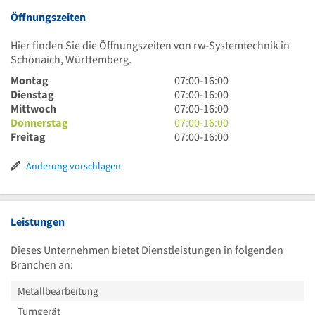
Öffnungszeiten
Hier finden Sie die Öffnungszeiten von rw-Systemtechnik in
Schönaich, Württemberg.
7
Montag
07:00
-
16:00
Uhr
7
Dienstag
07:00
-
16:00
bis
Uhr
7
Mittwoch
07:00
-
16:00
16
bis
Uhr
7
Donnerstag
07:00
-
16:00
Uhr
16
bis
Uhr
7
Freitag
07:00
-
16:00
Uhr
16
bis
Uhr
Uhr
16
bis
Änderung vorschlagen
Uhr
16
Uhr
Leistungen
Dieses Unternehmen bietet Dienstleistungen in folgenden
Branchen an:
Metallbearbeitung
Turngerät