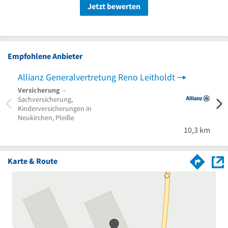
Jetzt bewerten
Empfohlene Anbieter
Allianz Generalvertretung Reno Leitholdt
Versicherung
–
Versi
Sachversicherung,
Versi
Kinderversicherungen in
Versi
Neukirchen, Pleiße
Plaue
10,3 km
Karte & Route