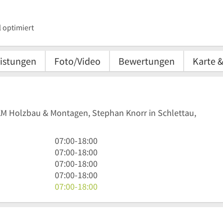
 optimiert
istungen
Foto/Video
Bewertungen
Karte 
SKM Holzbau & Montagen, Stephan Knorr in Schlettau,
7
07:00
-
18:00
Uhr
7
07:00
-
18:00
bis
Uhr
7
07:00
-
18:00
18
bis
Uhr
7
07:00
-
18:00
Uhr
18
bis
Uhr
7
07:00
-
18:00
Uhr
18
bis
Uhr
Uhr
18
bis
Uhr
18