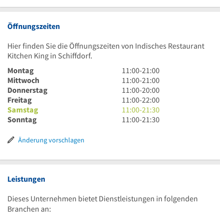
Öffnungszeiten
Hier finden Sie die Öffnungszeiten von Indisches Restaurant
Kitchen King in Schiffdorf.
11
Montag
11:00
-
21:00
Uhr
11
Mittwoch
11:00
-
21:00
bis
Uhr
11
Donnerstag
11:00
-
20:00
21
bis
Uhr
11
Freitag
11:00
-
22:00
Uhr
21
bis
Uhr
11
Samstag
11:00
-
21:30
Uhr
20
bis
Uhr
11
Sonntag
11:00
-
21:30
Uhr
22
bis
Uhr
Uhr
21
bis
Änderung vorschlagen
Uhr
21
30
Uhr
30
Leistungen
Dieses Unternehmen bietet Dienstleistungen in folgenden
Branchen an: