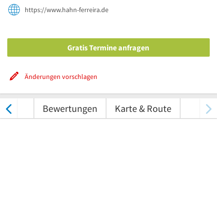
https://www.hahn-ferreira.de
Gratis Termine anfragen
Änderungen vorschlagen
nungen
Bewertungen
Karte & Route