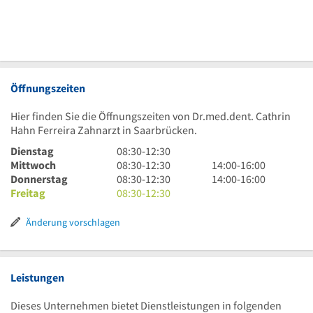
Öffnungszeiten
Hier finden Sie die Öffnungszeiten von Dr.med.dent. Cathrin
Hahn Ferreira Zahnarzt in Saarbrücken.
8
Dienstag
08:30
-
12:30
Uhr
8
14
Mittwoch
08:30
-
12:30
14:00
-
16:00
30
Uhr
8
Uhr
14
Donnerstag
08:30
-
12:30
14:00
-
16:00
bis
30
Uhr
8
bis
Uhr
Freitag
08:30
-
12:30
12
bis
30
Uhr
16
bis
Uhr
12
bis
30
Uhr
16
Änderung vorschlagen
30
Uhr
12
bis
Uhr
30
Uhr
12
30
Uhr
30
Leistungen
Dieses Unternehmen bietet Dienstleistungen in folgenden