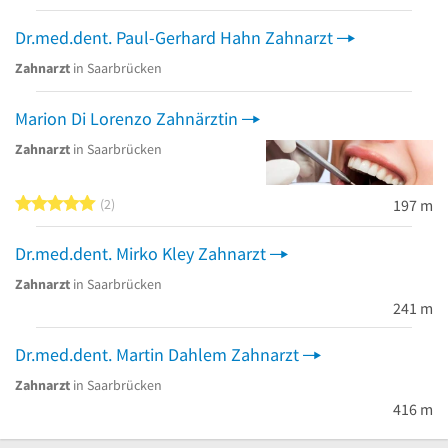
Dr.med.dent. Paul-Gerhard Hahn Zahnarzt
Zahnarzt
in Saarbrücken
Marion Di Lorenzo Zahnärztin
Zahnarzt
in Saarbrücken
5 von 5 Sternen
2
197 m
Dr.med.dent. Mirko Kley Zahnarzt
Zahnarzt
in Saarbrücken
241 m
Dr.med.dent. Martin Dahlem Zahnarzt
Zahnarzt
in Saarbrücken
416 m