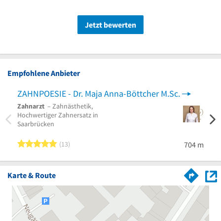
Jetzt bewerten
Empfohlene Anbieter
ZAHNPOESIE - Dr. Maja Anna-Böttcher M.Sc.
Zahnarzt
– Zahnästhetik,
Hochwertiger Zahnersatz in
Saarbrücken
5 von 5 Sternen
13
704 m
Karte & Route