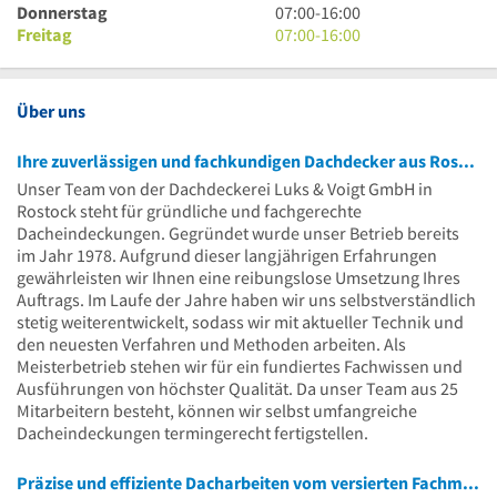
16
bis
Uhr
7
Donnerstag
07:00
-
16:00
Uhr
16
bis
Uhr
7
Freitag
07:00
-
16:00
Uhr
16
bis
Uhr
Uhr
16
bis
Uhr
16
Über uns
Uhr
Ihre zuverlässigen und fachkundigen Dachdecker aus Rostock
Unser Team von der Dachdeckerei Luks & Voigt GmbH in
Rostock steht für gründliche und fachgerechte
Dacheindeckungen. Gegründet wurde unser Betrieb bereits
im Jahr 1978. Aufgrund dieser langjährigen Erfahrungen
gewährleisten wir Ihnen eine reibungslose Umsetzung Ihres
Auftrags. Im Laufe der Jahre haben wir uns selbstverständlich
stetig weiterentwickelt, sodass wir mit aktueller Technik und
den neuesten Verfahren und Methoden arbeiten. Als
Meisterbetrieb stehen wir für ein fundiertes Fachwissen und
Ausführungen von höchster Qualität. Da unser Team aus 25
Mitarbeitern besteht, können wir selbst umfangreiche
Dacheindeckungen termingerecht fertigstellen.
Präzise und effiziente Dacharbeiten vom versierten Fachmann