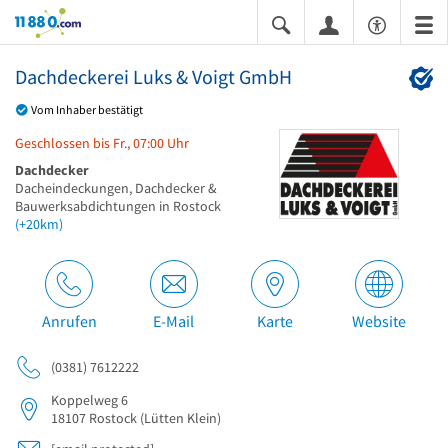
11880.com
Dachdeckerei Luks & Voigt GmbH
Vom Inhaber bestätigt
Geschlossen bis Fr., 07:00 Uhr
Dachdecker
Dacheindeckungen, Dachdecker &
Bauwerksabdichtungen in Rostock
(+20km)
Anrufen
E-Mail
Karte
Website
(0381) 7612222
Koppelweg 6
18107
Rostock
(Lütten Klein)