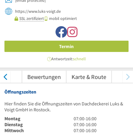
[email protected]
https://www.luks-voigt.de
SSL zertifiziert
mobil optimiert
Termin
Antwortzeit:
schnell
nungen
Bewertungen
Karte & Route
Öffnungszeiten
Hier finden Sie die Öffnungszeiten von Dachdeckerei Luks &
Voigt GmbH in Rostock.
7
Montag
07:00
-
16:00
Uhr
7
Dienstag
07:00
-
16:00
bis
Uhr
7
Mittwoch
07:00
-
16:00