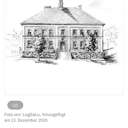
LO
LO
Bild
Foto von
LogDaLu,
hinzugefügt
melden
eingestellt von
LogDaLu
am 13. Dezember
am 13. Dezember 2020
Logo Grundschule Röslau
2020