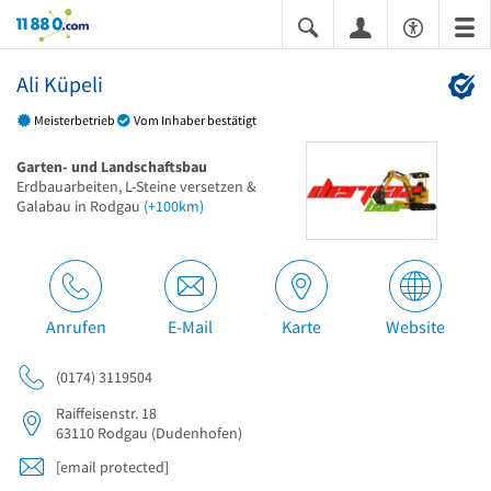
11880.com
Ali Küpeli
Meisterbetrieb
Vom Inhaber bestätigt
Garten- und Landschaftsbau
Erdbauarbeiten, L-Steine versetzen &
Galabau in Rodgau
(+100km)
Anrufen
E-Mail
Karte
Website
(0174) 3119504
Raiffeisenstr. 18
63110
Rodgau
(Dudenhofen)
[email protected]