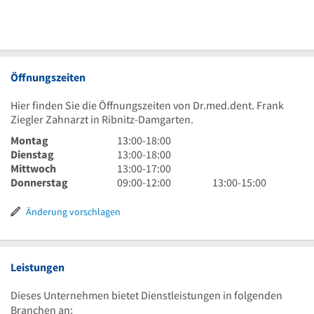
Öffnungszeiten
Hier finden Sie die Öffnungszeiten von Dr.med.dent. Frank
Ziegler Zahnarzt in Ribnitz-Damgarten.
13
Montag
13:00
-
18:00
Uhr
13
Dienstag
13:00
-
18:00
bis
Uhr
13
Mittwoch
13:00
-
17:00
18
bis
Uhr
9
13
Donnerstag
09:00
-
12:00
13:00
-
15:00
Uhr
18
bis
Uhr
Uhr
Uhr
17
bis
bis
Änderung vorschlagen
Uhr
12
15
Uhr
Uhr
Leistungen
Dieses Unternehmen bietet Dienstleistungen in folgenden
Branchen an: