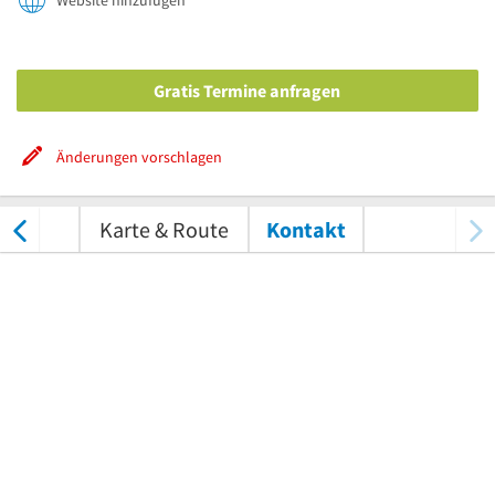
Website hinzufügen
Gratis Termine anfragen
Änderungen vorschlagen
tungen
Karte & Route
Kontakt