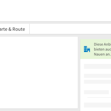
arte & Route
Diese Anb
bieten auc
Nauen an.