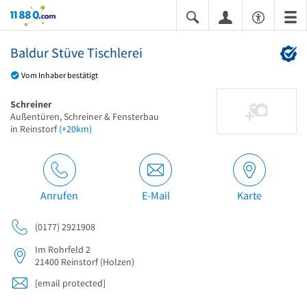
11880.com
Baldur Stüve Tischlerei
Vom Inhaber bestätigt
Schreiner
Außentüren, Schreiner & Fensterbau
in Reinstorf
(+20km)
Anrufen
E-Mail
Karte
(0177) 2921908
Im Rohrfeld 2
21400
Reinstorf
(Holzen)
[email protected]