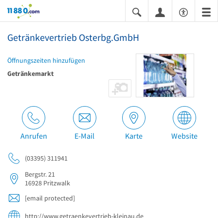
11880.com
Getränkevertrieb Osterbg.GmbH
Öffnungszeiten hinzufügen
Getränkemarkt
Anrufen
E-Mail
Karte
Website
(03395) 311941
Bergstr. 21
16928
Pritzwalk
[email protected]
http://www.getraenkevertrieb-kleinau.de