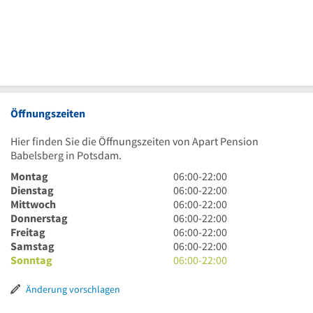
Öffnungszeiten
Hier finden Sie die Öffnungszeiten von Apart Pension
Babelsberg in Potsdam.
6
Montag
06:00
-
22:00
Uhr
6
Dienstag
06:00
-
22:00
bis
Uhr
6
Mittwoch
06:00
-
22:00
22
bis
Uhr
6
Donnerstag
06:00
-
22:00
Uhr
22
bis
Uhr
6
Freitag
06:00
-
22:00
Uhr
22
bis
Uhr
6
Samstag
06:00
-
22:00
Uhr
22
bis
Uhr
6
Sonntag
06:00
-
22:00
Uhr
22
bis
Uhr
Uhr
22
bis
Änderung vorschlagen
Uhr
22