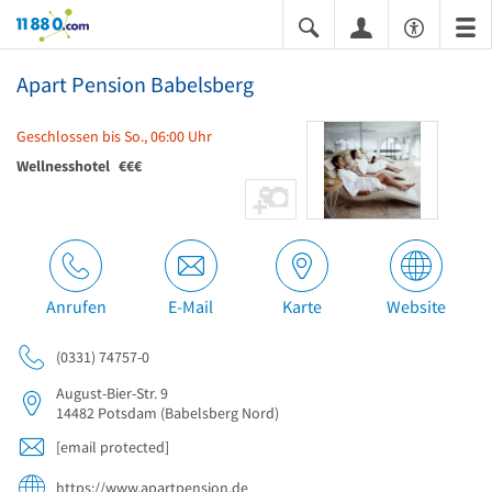
11880.com
Apart Pension Babelsberg
Geschlossen bis So., 06:00 Uhr
Wellnesshotel
€€€
Anrufen
E-Mail
Karte
Website
(0331) 74757-0
August-Bier-Str. 9
14482
Potsdam
(Babelsberg Nord)
[email protected]
https://www.apartpension.de