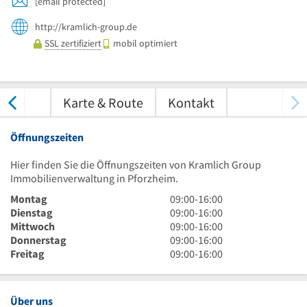
[email protected]
http://kramlich-group.de
SSL zertifiziert
mobil optimiert
tungen
Karte & Route
Kontakt
Öffnungszeiten
Hier finden Sie die Öffnungszeiten von Kramlich Group
Immobilienverwaltung in Pforzheim.
9
Montag
09:00
-
16:00
Uhr
9
Dienstag
09:00
-
16:00
bis
Uhr
9
Mittwoch
09:00
-
16:00
16
bis
Uhr
9
Donnerstag
09:00
-
16:00
Uhr
16
bis
Uhr
9
Freitag
09:00
-
16:00
Uhr
16
bis
Uhr
Uhr
16
bis
Uhr
16
Über uns