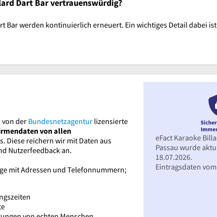
llard Dart Bar vertrauenswürdig?
t Bar werden kontinuierlich erneuert. Ein wichtiges Detail dabei i
?
 von der
Bundesnetzagentur
lizensierte
irmendaten von allen
eFact Karaoke Billa
. Diese reichern wir mit Daten aus
Passau wurde aktua
und Nutzerfeedback an.
18.07.2026.
Eintragsdaten vom 
räge mit Adressen und Telefonnummern;
ngszeiten
te
rtungen von echten Menschen