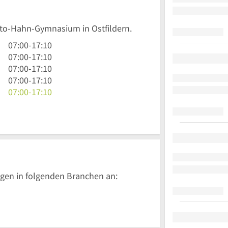
Otto-Hahn-Gymnasium in Ostfildern.
7
07:00
-
17:10
Uhr
7
07:00
-
17:10
bis
Uhr
7
07:00
-
17:10
17
bis
Uhr
7
07:00
-
17:10
Uhr
17
bis
Uhr
7
07:00
-
17:10
10
Uhr
17
bis
Uhr
10
Uhr
17
bis
10
Uhr
17
10
Uhr
10
gen in folgenden Branchen an: