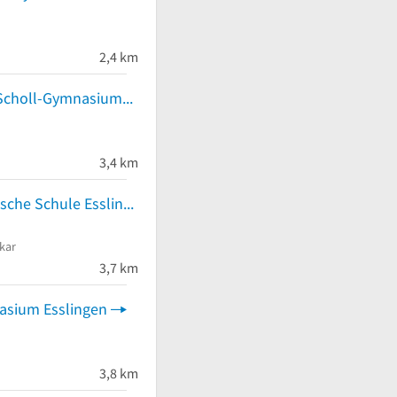
2,4 km
Geschwister-Scholl-Gymnasium
3,4 km
Freie Evangelische Schule Esslingen
kar
3,7 km
asium Esslingen
3,8 km