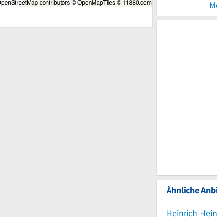
M
Ähnliche Anbi
Heinrich-He