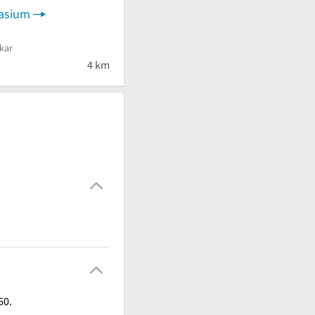
asium
kar
4 km
60.