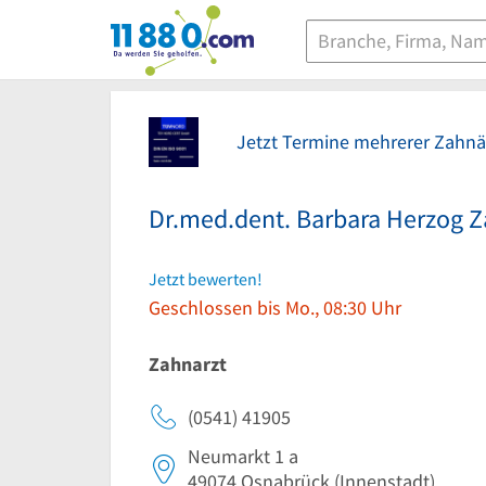
11880.com
Jetzt Termine mehrerer Zahnär
Dr.med.dent. Barbara Herzog Z
Jetzt bewerten!
Geschlossen bis Mo., 08:30 Uhr
Zahnarzt
(0541) 41905
Neumarkt 1 a
49074
Osnabrück
(Innenstadt)