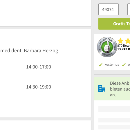
Gratis 
870 Bewe
13.242 
r.med.dent. Barbara Herzog
kostenlos
s
14
14:00
-
17:00
Uhr
bis
Diese Anb
17
14
14:30
-
19:00
bieten au
Uhr
Uhr
an.
30
bis
19
Uhr