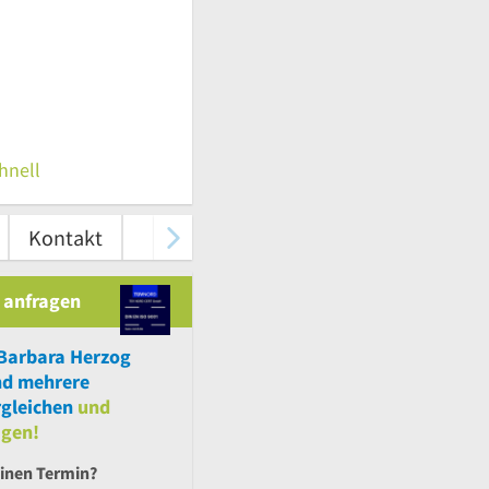
hnell
Kontakt
 anfragen
 Barbara Herzog
nd
mehrere
gleichen
und
agen!
einen Termin?