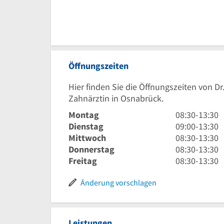
Öffnungszeiten
Hier finden Sie die Öffnungszeiten von D
Zahnärztin in Osnabrück.
8
Montag
08:30
-
13:30
Uhr
9
Dienstag
09:00
-
13:30
30
Uhr
8
Mittwoch
08:30
-
13:30
bis
bis
Uhr
8
Donnerstag
08:30
-
13:30
13
13
30
Uhr
8
Freitag
08:30
-
13:30
Uhr
Uhr
bis
30
Uhr
30
30
13
bis
30
Änderung vorschlagen
Uhr
13
bis
30
Uhr
13
30
Uhr
Leistungen