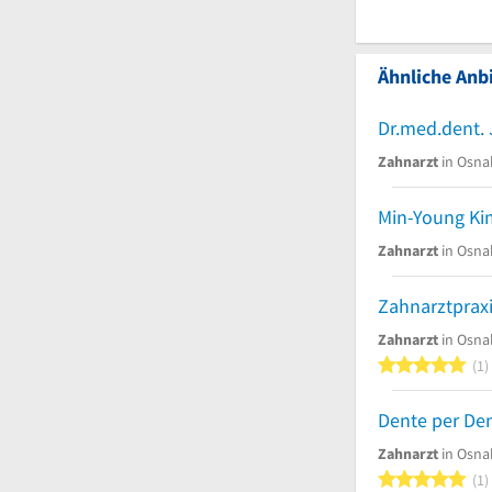
Ähnliche Anbi
Zahnarzt
in Osna
Min-Young Ki
Zahnarzt
in Osna
Zahnarzt
in Osna
5
1
Zahnarzt
in Osna
5
1