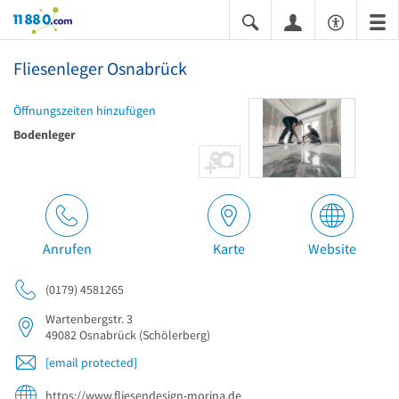
11880.com
Fliesenleger Osnabrück
Öffnungszeiten hinzufügen
Bodenleger
Anrufen
Karte
Website
(0179) 4581265
Wartenbergstr. 3
49082
Osnabrück
(Schölerberg)
[email protected]
https://www.fliesendesign-morina.de