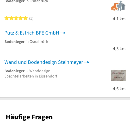
Bodenleger
in Osnabrück
5 von 5 Sternen
1
4,1 km
Putz & Estrich BFE GmbH
Bodenleger
in Osnabrück
4,3 km
Wand und Bodendesign Steinmeyer
Bodenleger
– Wanddesign,
Spachtelarbeiten in Bissendorf
4,6 km
Häufige Fragen