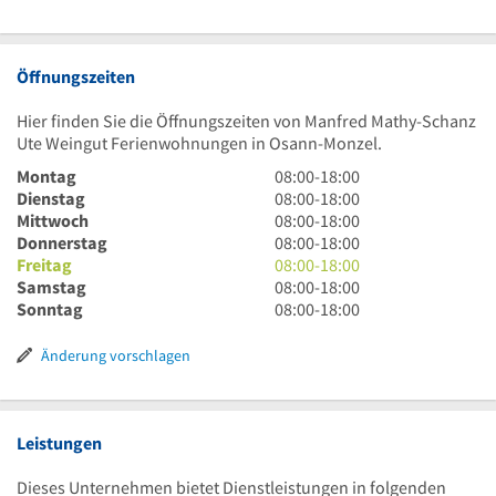
Öffnungszeiten
Hier finden Sie die Öffnungszeiten von Manfred Mathy-Schanz
Ute Weingut Ferienwohnungen in Osann-Monzel.
8
Montag
08:00
-
18:00
Uhr
8
Dienstag
08:00
-
18:00
bis
Uhr
8
Mittwoch
08:00
-
18:00
18
bis
Uhr
8
Donnerstag
08:00
-
18:00
Uhr
18
bis
Uhr
8
Freitag
08:00
-
18:00
Uhr
18
bis
Uhr
8
Samstag
08:00
-
18:00
Uhr
18
bis
Uhr
8
Sonntag
08:00
-
18:00
Uhr
18
bis
Uhr
Uhr
18
bis
Änderung vorschlagen
Uhr
18
Uhr
Leistungen
Dieses Unternehmen bietet Dienstleistungen in folgenden