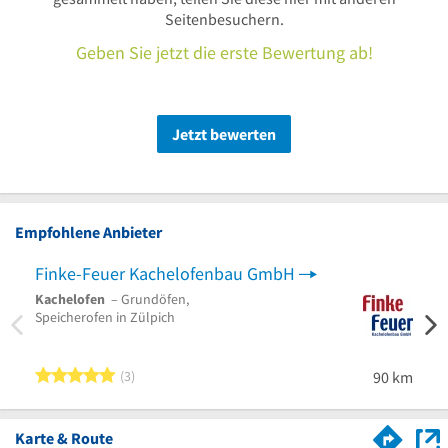
Seitenbesuchern.
Geben Sie jetzt die erste Bewertung ab!
Jetzt bewerten
Empfohlene Anbieter
Finke-Feuer Kachelofenbau GmbH
Tri-
Kachelofen
– Grundöfen,
Werb
Speicherofen in Zülpich
Desig
Trier
5 von 5 Sternen
3
90 km
Karte & Route