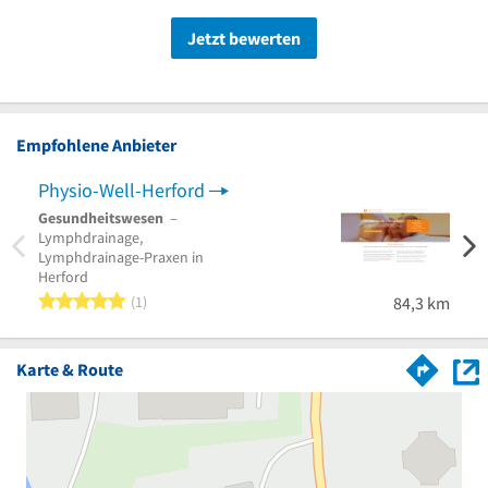
Jetzt bewerten
Empfohlene Anbieter
Physio-Well-Herford
Medi
Gesundheitswesen
–
Physi
Lymphdrainage,
Ambul
Lymphdrainage-Praxen in
Herford
5 von 5 Sternen
1
84,3 km
Karte & Route