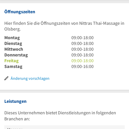
Öffnungszeiten
Hier finden Sie die Öffnungszeiten von Nittras Thai-Massage in
Olsberg.
9
Montag
09:00
-
18:00
Uhr
9
Dienstag
09:00
-
18:00
bis
Uhr
9
Mittwoch
09:00
-
18:00
18
bis
Uhr
9
Donnerstag
09:00
-
18:00
Uhr
18
bis
Uhr
9
Freitag
09:00
-
18:00
Uhr
18
bis
Uhr
9
Samstag
09:00
-
16:00
Uhr
18
bis
Uhr
Uhr
18
bis
Änderung vorschlagen
Uhr
16
Uhr
Leistungen
Dieses Unternehmen bietet Dienstleistungen in folgenden
Branchen an: