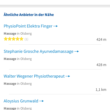
Ähnliche Anbieter in der Nähe
PhysioPoint Elektra Finger
Massage
in Olsberg
5 von 5 Sternen
1
424 m
Stephanie Grosche Ayurvedamassage
Massage
in Olsberg
428 m
Walter Wegener Physiotherapeut
Massage
in Olsberg
1,1 km
Aloysius Grunwald
Massage
in Olsberg