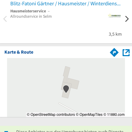
Blitz-Fatoni Gärtner / Hausmeister / Winterdienst
Hausmeisterservice
–
Pflas
Allroundservice in Selm
Anlag
Außen
Lüne
3,5 km
Karte & Route
Diese Anbieter aus der Umgebung bieten auch Dienste