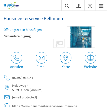
11880.com
Hausmeisterservice Pellmann
Öffnungszeiten hinzufügen
Gebäudereinigung
Anrufen
E-Mail
Karte
Website
(02592) 918141
Heideweg 4
59399
Olfen
(Vinnum)
[email protected]
https://www.hausmeisterservice-pellmann.de