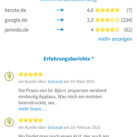
Aerzte.de
4,6
(7)
5 von 5 
google.de
3,3
(234)
3 von 5 
jameda.de
4
(82)
4 von 5 
mehr anzeigen
Erfahrungsberichte
*
5 von 5 Sternen
ein Kunde über
GoLocal
am 19. März 2025
Die Praxis von Dr. Björn Jespersen verdient
eindeutig Applaus. Was mich am meisten
beeindruckte, wa...
mehr lesen …
5 von 5 Sternen
ein Kunde über
GoLocal
am 19. Februar 2023
Wo findet man noch einen Arzt, der auch am