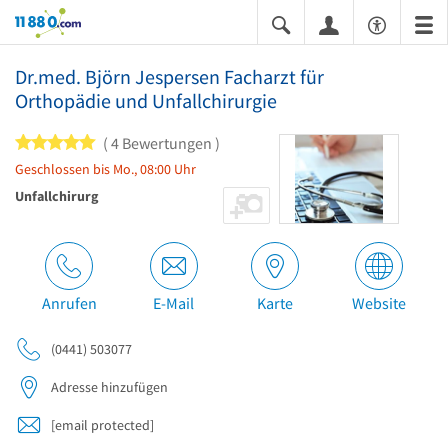
11880.com
Dr.med. Björn Jespersen Facharzt für
Orthopädie und Unfallchirurgie
5 von 5 Sternen
4 Bewertungen
Geschlossen bis Mo., 08:00 Uhr
Unfallchirurg
Anrufen
E-Mail
Karte
Website
(0441) 503077
Adresse hinzufügen
[email protected]