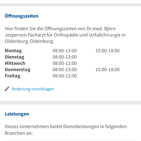
Öffnungszeiten
Hier finden Sie die Öffnungszeiten von Dr.med. Björn
Jespersen Facharzt für Orthopädie und Unfallchirurgie in
Oldenburg, Oldenburg.
8
15
Montag
08:00
-
13:00
15:00
-
18:00
Uhr
8
Uhr
Dienstag
08:00
-
13:00
bis
Uhr
8
bis
Mittwoch
08:00
-
12:00
13
bis
Uhr
8
18
15
Donnerstag
08:00
-
13:00
15:00
-
18:00
Uhr
13
bis
Uhr
8
Uhr
Uhr
Freitag
08:00
-
12:00
Uhr
12
bis
Uhr
bis
Uhr
13
bis
18
Änderung vorschlagen
Uhr
12
Uhr
Uhr
Leistungen
Dieses Unternehmen bietet Dienstleistungen in folgenden
Branchen an: