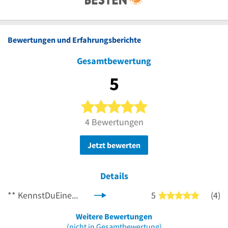
Bewertungen und Erfahrungsberichte
Gesamtbewertung
5
5 von 5 Sternen
4 Bewertungen
Jetzt bewerten
Details
**
KennstDuEinen.de
5
(4)
5 von 5 
Weitere Bewertungen
(nicht in Gesamtbewertung)