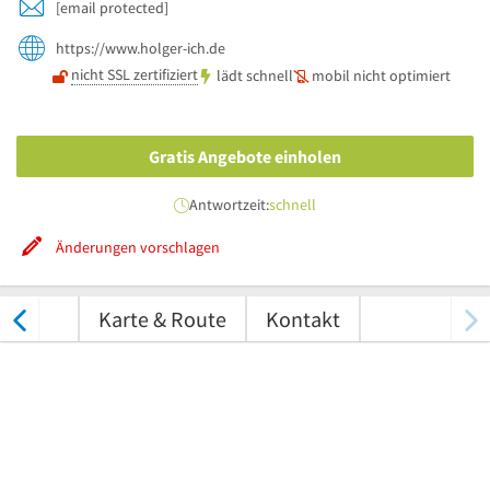
[email protected]
https://www.holger-ich.de
nicht SSL zertifiziert
lädt schnell
mobil nicht optimiert
Gratis Angebote einholen
Antwortzeit:
schnell
Änderungen vorschlagen
tungen
Karte & Route
Kontakt