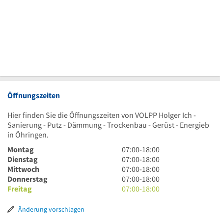
Öffnungszeiten
Hier finden Sie die Öffnungszeiten von VOLPP Holger Ich -
Sanierung - Putz - Dämmung - Trockenbau - Gerüst - Energieb
in Öhringen.
7
Montag
07:00
-
18:00
Uhr
7
Dienstag
07:00
-
18:00
bis
Uhr
7
Mittwoch
07:00
-
18:00
18
bis
Uhr
7
Donnerstag
07:00
-
18:00
Uhr
18
bis
Uhr
7
Freitag
07:00
-
18:00
Uhr
18
bis
Uhr
Uhr
18
bis
Änderung vorschlagen
Uhr
18