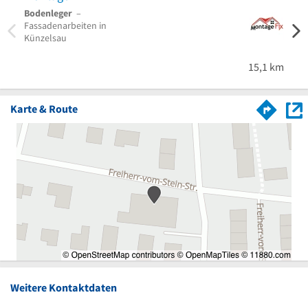
Bodenleger
–
Maler
Fassadenarbeiten in
Oedh
Künzelsau
15,1 km
Karte & Route
Weitere Kontaktdaten