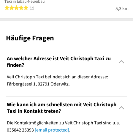
Taxi
in Eibau-Neueibau
5 von 5 Sternen
2
5,3 km
Häufige Fragen
An welcher Adresse ist Veit Christoph Taxi zu
finden?
Veit Christoph Taxi befindet sich an dieser Adresse:
Färbergässel 1, 02791 Oderwitz.
Wie kann ich am schnellsten mit Veit Christoph
Taxi in Kontakt treten?
Die Kontaktmöglichkeiten zu Veit Christoph Taxi sind u.a.
035842 25393
[email protected]
.