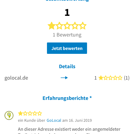
1
1 von 5 Sternen
1 Bewertung
Jetzt bewerten
Details
golocal.de
1
(1)
1 von
Erfahrungsberichte
*
1 von 5 Sternen
ein Kunde über
GoLocal
am 16. Juni 2019
An dieser Adresse existiert weder ein angemeldeter