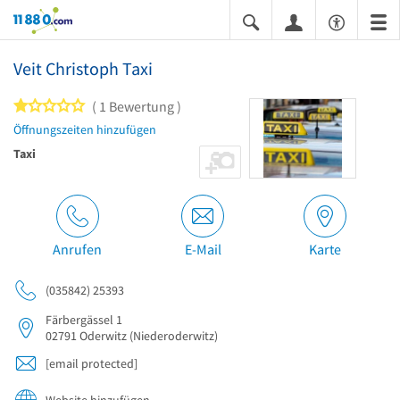
11880.com
Veit Christoph Taxi
1 von 5 Sternen
1 Bewertung
Öffnungszeiten hinzufügen
Taxi
Anrufen
E-Mail
Karte
(035842) 25393
Färbergässel 1
02791
Oderwitz
(Niederoderwitz)
[email protected]