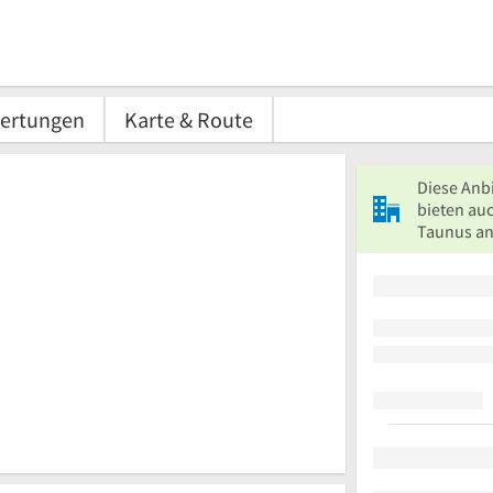
ertungen
Karte & Route
Diese Anb
bieten auc
Taunus an