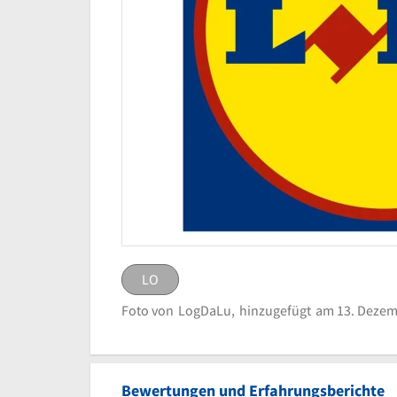
LO
LO
eingestellt von
LogDaLu
Foto von
LogDaLu,
hinzugefügt
am 13. Dezem
Logo Lidl Vertrieb
Bild melden
Bewertungen und Erfahrungsberichte