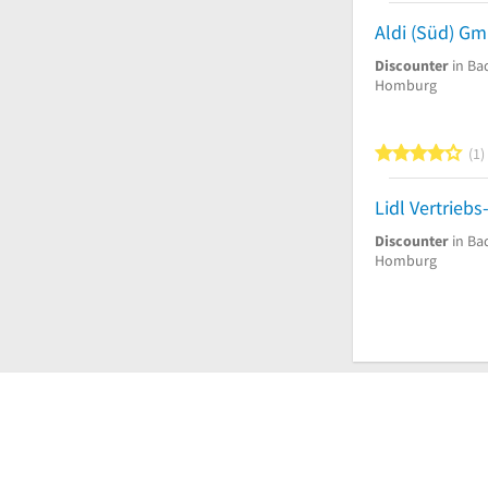
Aldi (Süd) G
Discounter
in Ba
Homburg
4
1
Lidl Vertrieb
Discounter
in Ba
Homburg