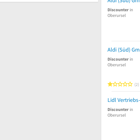
Aldi (Süd) G
Discounter
in
Oberursel
Aldi (Süd) G
Discounter
in
Oberursel
1
2
Lidl Vertrieb
Discounter
in
Oberursel