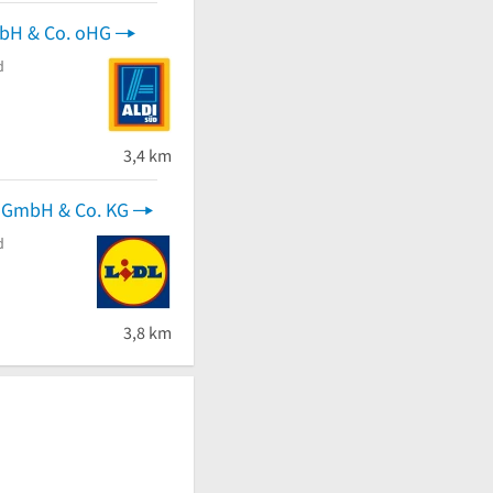
mbH & Co. oHG
d
 von 5 Sternen
3,4 km
s-GmbH & Co. KG
d
3,8 km