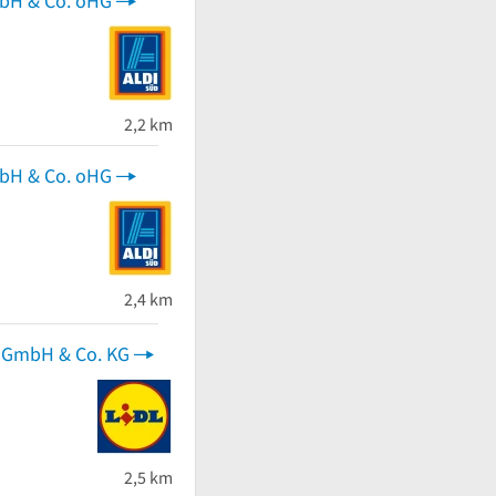
mbH & Co. oHG
2,2 km
mbH & Co. oHG
 von 5 Sternen
2,4 km
s-GmbH & Co. KG
2,5 km