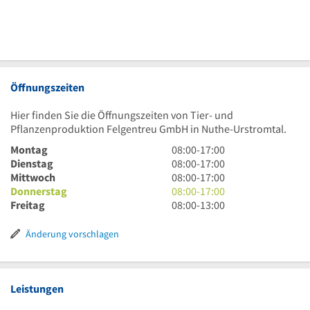
Öffnungszeiten
Hier finden Sie die Öffnungszeiten von Tier- und
Pflanzenproduktion Felgentreu GmbH in Nuthe-Urstromtal.
8
Montag
08:00
-
17:00
Uhr
8
Dienstag
08:00
-
17:00
bis
Uhr
8
Mittwoch
08:00
-
17:00
17
bis
Uhr
8
Donnerstag
08:00
-
17:00
Uhr
17
bis
Uhr
8
Freitag
08:00
-
13:00
Uhr
17
bis
Uhr
Uhr
17
bis
Änderung vorschlagen
Uhr
13
Uhr
Leistungen