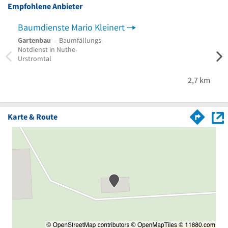
Empfohlene Anbieter
Baumdienste Mario Kleinert
KAN
Gartenbau
– Baumfällungs-
Garte
Notdienst in Nuthe-
Lands
Urstromtal
Renov
schne
2,7 km
Karte & Route