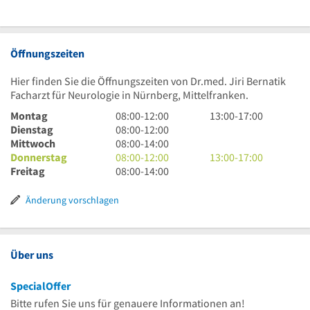
Öffnungszeiten
Hier finden Sie die Öffnungszeiten von Dr.med. Jiri Bernatik
Facharzt für Neurologie in Nürnberg, Mittelfranken.
8
13
Montag
08:00
-
12:00
13:00
-
17:00
Uhr
8
Uhr
Dienstag
08:00
-
12:00
bis
Uhr
8
bis
Mittwoch
08:00
-
14:00
12
bis
Uhr
8
17
13
Donnerstag
08:00
-
12:00
13:00
-
17:00
Uhr
12
bis
Uhr
8
Uhr
Uhr
Freitag
08:00
-
14:00
Uhr
14
bis
Uhr
bis
Uhr
12
bis
17
Änderung vorschlagen
Uhr
14
Uhr
Uhr
Über uns
SpecialOffer
Bitte rufen Sie uns für genauere Informationen an!