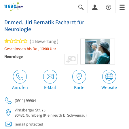
11880.com
Dr.med. Jiri Bernatik Facharzt für
Neurologie
1 von 5 Sternen
1 Bewertung
Geschlossen bis Do., 13:00 Uhr
Neurologe
Anrufen
E-Mail
Karte
Website
(0911) 99904
Virnsberger Str. 75
90431
Nürnberg
(Kleinreuth b. Schweinau)
[email protected]