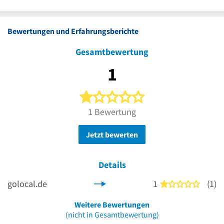
Bewertungen und Erfahrungsberichte
Gesamtbewertung
1
1 von 5 Sternen
1 Bewertung
Jetzt bewerten
Details
golocal.de
1
(1)
1 von 5
Weitere Bewertungen
(nicht in Gesamtbewertung)