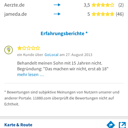
Aerzte.de
3,5
(2)
4 von 5
jameda.de
5
(46)
5 von 5
Erfahrungsberichte
*
1 von 5 Sternen
ein Kunde über
GoLocal
am 27. August 2013
Behandelt meinen Sohn mit 15 Jahren nicht.
Begründung: "Das machen wir nicht, erst ab 18"
mehr lesen …
* Bewertungen sind subjektive Meinungen von Nutzern unserer und
anderer Portale. 11880.com überprüft die Bewertungen nicht auf
Echtheit.
Karte & Route