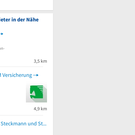
eter in der Nähe
hn-
3,5 km
M Versicherung
 von 5 Sternen
4,9 km
Continentale: Steckmann und Steckmann