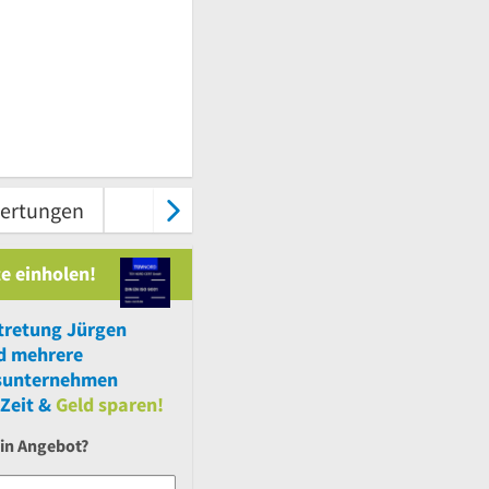
ertungen
Karte & Route
Kontakt
e einholen!
tretung Jürgen
d
mehrere
sunternehmen
Zeit &
Geld sparen!
ein Angebot?