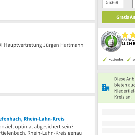
Gratis A
865 Bewe
13.234 
HDI Hauptvertretung Jürgen Hartmann
kostenlos
s
Diese Anb
bieten auc
Niedertie
Kreis an.
iefenbach, Rhein-Lahn-Kreis
anziell optimal abgesichert sein?
rtiefenbach, Rhein-Lahn-Kreis genau