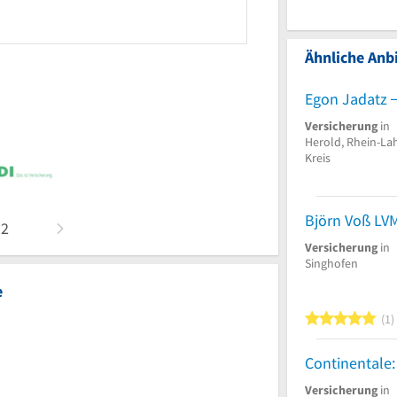
Ähnliche Anbi
Egon Jadatz
Versicherung
in
Herold, Rhein-La
Kreis
Björn Voß LV
n
2
Versicherung
in
Singhofen
e
5
1
Versicherung
in