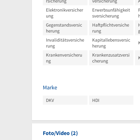
rsicherung
versicherung
Elektronikversicher
Erwerbsunfähigkeit
ung
sversicherung
Gegenstandsversic
Haftpflichtversiche
herung
rung
Invaliditätsversiche
Kapitallebensversic
rung
herung
Krankenversicheru
Krankenzusatzversi
ng
cherung
Marke
DKV
HDI
Foto/Video (2)