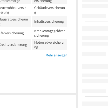
Altersvorsorge
ersicherung
Feuerrohbauversic
Gebäudeversicherun
herung
g
Hausratversicherun
Inhaltsversicherung
g
Krankentagegeldver
Kfz-Versicherung
sicherung
Motorradversicheru
Kreditversicherung
ng
Mehr anzeigen