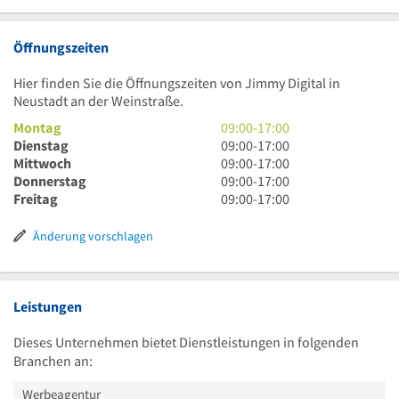
Öffnungszeiten
Hier finden Sie die Öffnungszeiten von Jimmy Digital in
Neustadt an der Weinstraße.
9
Montag
09:00
-
17:00
Uhr
9
Dienstag
09:00
-
17:00
bis
Uhr
9
Mittwoch
09:00
-
17:00
17
bis
Uhr
9
Donnerstag
09:00
-
17:00
Uhr
17
bis
Uhr
9
Freitag
09:00
-
17:00
Uhr
17
bis
Uhr
Uhr
17
bis
Änderung vorschlagen
Uhr
17
Uhr
Leistungen
Dieses Unternehmen bietet Dienstleistungen in folgenden
Branchen an:
Werbeagentur