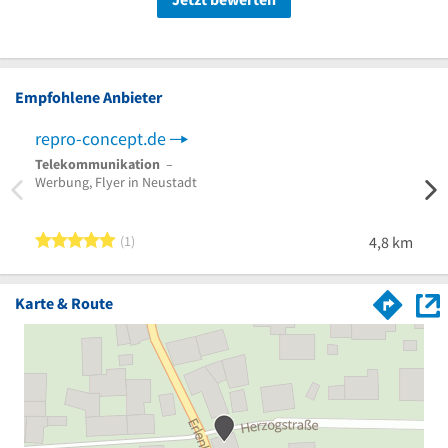
Empfohlene Anbieter
repro-concept.de
Grap
Telekommunikation
–
Autof
Werbung, Flyer in Neustadt
Autof
Autob
5 von 5 Sternen
1
4,8 km
Karte & Route