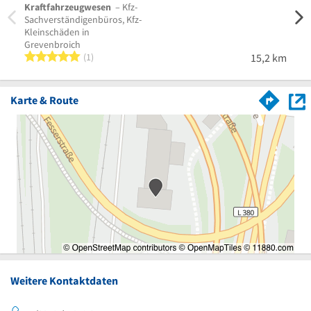
Kraftfahrzeugwesen
– Kfz-
Fahrz
Sachverständigenbüros, Kfz-
Gutac
Kleinschäden in
Grevenbroich
5 von 5 Sternen
1
15,2 km
Karte & Route
Weitere Kontaktdaten