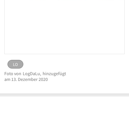
LO
LO
Bild
Foto von
LogDaLu,
hinzugefügt
melden
eingestellt von
LogDaLu
am 13. Dezember
am 13. Dezember 2020
Logo DEKRA Automobil GmbH
2020