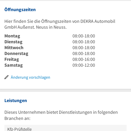
Öffnungszeiten
Hier finden Sie die Öffnungszeiten von DEKRA Automobil
GmbH Außenst. Neuss in Neuss.
8
Montag
08:00
-
18:00
Uhr
8
Dienstag
08:00
-
18:00
bis
Uhr
8
Mittwoch
08:00
-
18:00
18
bis
Uhr
8
Donnerstag
08:00
-
18:00
Uhr
18
bis
Uhr
8
Freitag
08:00
-
16:00
Uhr
18
bis
Uhr
9
Samstag
09:00
-
12:00
Uhr
18
bis
Uhr
Uhr
16
bis
Änderung vorschlagen
Uhr
12
Uhr
Leistungen
Dieses Unternehmen bietet Dienstleistungen in folgenden
Branchen an:
Kfz-Prüfstelle