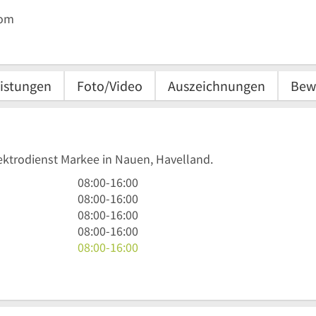
com
istungen
Foto/Video
Auszeichnungen
Bew
lektrodienst Markee in Nauen, Havelland.
8
08:00
-
16:00
Uhr
8
08:00
-
16:00
bis
Uhr
8
08:00
-
16:00
16
bis
Uhr
8
08:00
-
16:00
Uhr
16
bis
Uhr
8
08:00
-
16:00
Uhr
16
bis
Uhr
Uhr
16
bis
Uhr
16
Uhr