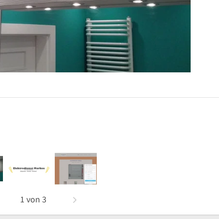
1
von
3