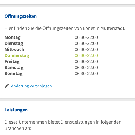
Öffnungszeiten
Hier finden Sie die Öffnungszeiten von Ebnet in Mutterstadt.
6
Montag
06:30
-
22:00
Uhr
6
Dienstag
06:30
-
22:00
30
Uhr
6
Mittwoch
06:30
-
22:00
bis
30
Uhr
6
Donnerstag
06:30
-
22:00
22
bis
30
Uhr
6
Freitag
06:30
-
22:00
Uhr
22
bis
30
Uhr
6
Samstag
06:30
-
22:00
Uhr
22
bis
30
Uhr
6
Sonntag
06:30
-
22:00
Uhr
22
bis
30
Uhr
Uhr
22
bis
30
Änderung vorschlagen
Uhr
22
bis
Uhr
22
Uhr
Leistungen
Dieses Unternehmen bietet Dienstleistungen in folgenden
Branchen an: