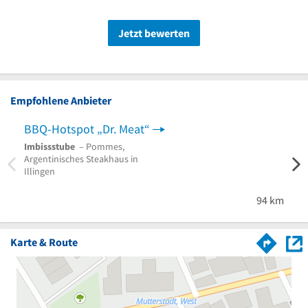
Jetzt bewerten
Empfohlene Anbieter
BBQ-Hotspot „Dr. Meat“
Hote
Imbissstube
– Pommes,
Hotel
Argentinisches Steakhaus in
Preis
Illingen
Groß
94 km
Karte & Route