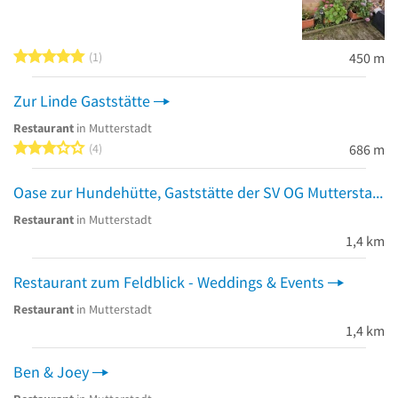
5 von 5 Sternen
1
450 m
Zur Linde Gaststätte
Restaurant
in Mutterstadt
3 von 5 Sternen
4
686 m
Oase zur Hundehütte, Gaststätte der SV OG Mutterstadt
Restaurant
in Mutterstadt
1,4 km
Restaurant zum Feldblick - Weddings & Events
Restaurant
in Mutterstadt
1,4 km
Ben & Joey