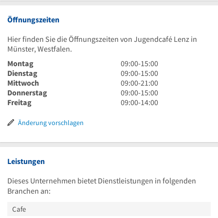
Öffnungszeiten
Hier finden Sie die Öffnungszeiten von Jugendcafé Lenz in
Münster, Westfalen.
9
Montag
09:00
-
15:00
Uhr
9
Dienstag
09:00
-
15:00
bis
Uhr
9
Mittwoch
09:00
-
21:00
15
bis
Uhr
9
Donnerstag
09:00
-
15:00
Uhr
15
bis
Uhr
9
Freitag
09:00
-
14:00
Uhr
21
bis
Uhr
Uhr
15
bis
Änderung vorschlagen
Uhr
14
Uhr
Leistungen
Dieses Unternehmen bietet Dienstleistungen in folgenden
Branchen an:
Cafe