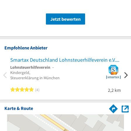
Jetzt bewerten
Empfohlene Anbieter
Smartax Deutschland Lohnsteuerhilfeverein e.V.
Pro 
Lohnsteuerhilfeverein
–
Mass
Kindergeld,
Chiro
Steuererklärung in München
5 von 5 Sternen
4
2,2 km
Karte & Route