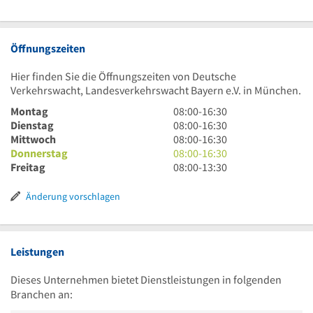
Öffnungszeiten
Hier finden Sie die Öffnungszeiten von Deutsche
Verkehrswacht, Landesverkehrswacht Bayern e.V. in München.
8
Montag
08:00
-
16:30
Uhr
8
Dienstag
08:00
-
16:30
bis
Uhr
8
Mittwoch
08:00
-
16:30
16
bis
Uhr
8
Donnerstag
08:00
-
16:30
Uhr
16
bis
Uhr
8
Freitag
08:00
-
13:30
30
Uhr
16
bis
Uhr
30
Uhr
16
bis
Änderung vorschlagen
30
Uhr
13
30
Uhr
30
Leistungen
Dieses Unternehmen bietet Dienstleistungen in folgenden
Branchen an: