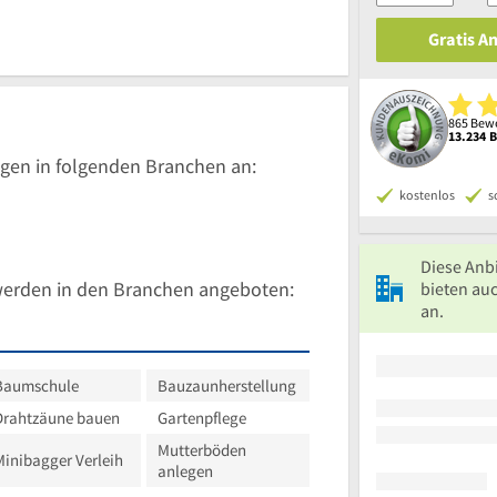
Gratis A
865 Bewe
13.234 
gen in folgenden Branchen an:
kostenlos
s
Diese Anb
werden in den Branchen angeboten:
bieten au
an.
Baumschule
Bauzaunherstellung
Drahtzäune bauen
Gartenpflege
Mutterböden
Minibagger Verleih
anlegen