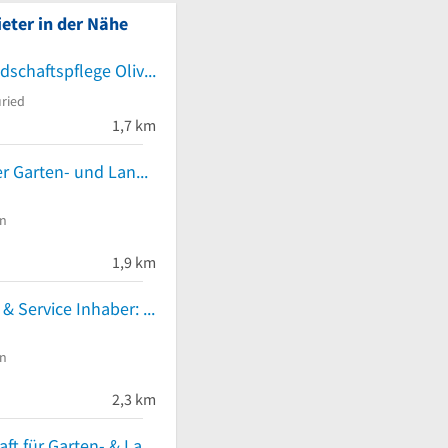
eter in der Nähe
Garten- & Landschaftspflege Oliver Rieger
ried
1,7 km
Ludwig Steiner Garten- und Landschaftsbau
n
1,9 km
BK Handwerk & Service Inhaber: Bernd Käß
n
2,3 km
Eisl Gesellschaft für Garten- & Landschaftsbau mbH