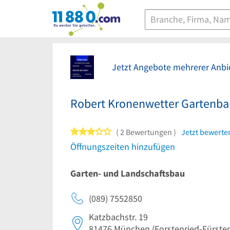
11880.com
Jetzt Angebote mehrerer Anbie
Robert Kronenwetter Gartenba
3 von 5 Sternen
2 Bewertungen
Jetzt bewerte
Öffnungszeiten hinzufügen
Garten- und Landschaftsbau
(089) 7552850
Katzbachstr. 19
81476
München
(Forstenried-Fürsten