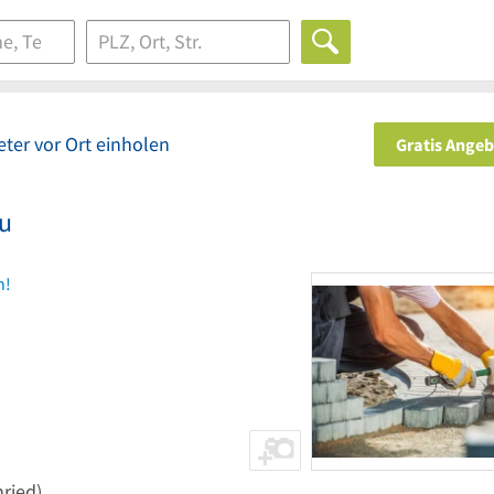
ter vor Ort einholen
Gratis Ange
u
n!
ried)