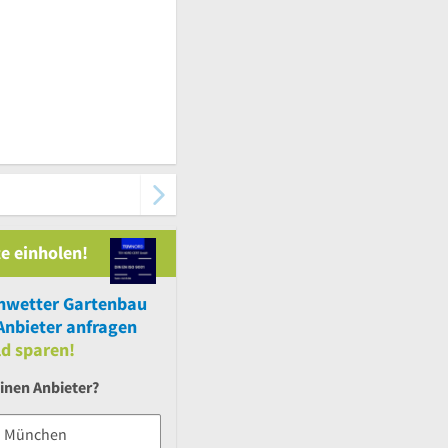
e einholen!
nwetter Gartenbau
nbieter anfragen
ld sparen!
inen Anbieter?