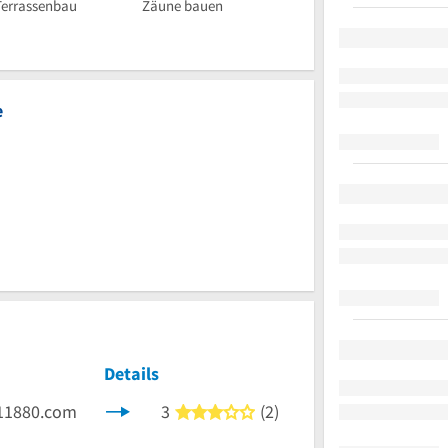
Terrassenbau
Zäune bauen
e
Details
11880.com
3
(2)
3 von 5 Sternen