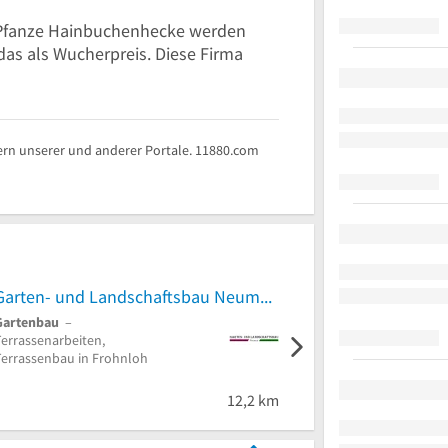
r Pfanze Hainbuchenhecke werden
das als Wucherpreis. Diese Firma
rn unserer und anderer Portale. 11880.com
Garten- und Landschaftsbau Neumeir GmbH
Garten Schubert Diens
Gartenbau
–
Hausmeisterservice
–
Terrassenarbeiten,
Rasenpflege in
Terrassenbau in Frohnloh
Höhenkirchen-
Siegertsbrunn
12,2 km