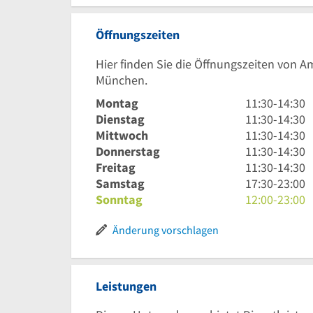
Öffnungszeiten
Hier finden Sie die Öffnungszeiten von A
München.
11
Montag
11:30
-
14:30
Uhr
11
Dienstag
11:30
-
14:30
30
Uhr
11
Mittwoch
11:30
-
14:30
bis
30
Uhr
11
Donnerstag
11:30
-
14:30
14
bis
30
Uhr
11
Freitag
11:30
-
14:30
Uhr
14
bis
30
Uhr
17
Samstag
17:30
-
23:00
30
Uhr
14
bis
30
Uhr
12
Sonntag
12:00
-
23:00
30
Uhr
14
bis
30
Uhr
30
Uhr
14
bis
bis
Änderung vorschlagen
30
Uhr
23
23
30
Uhr
Uhr
Leistungen