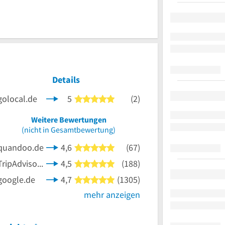
Details
golocal.de
5
(2)
5 von 5 Sternen
Weitere Bewertungen
nen
(nicht in Gesamtbewertung)
quandoo.de
4,6
(67)
5 von 5 Sternen
TripAdvisor.de
4,5
(188)
5 von 5 Sternen
google.de
4,7
(1305)
5 von 5 Sternen
mehr anzeigen