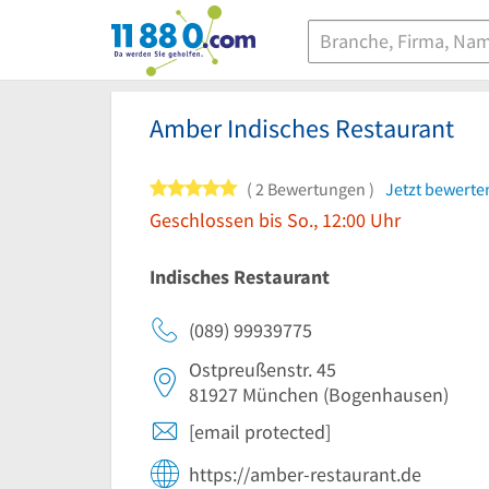
11880.com
Amber Indisches Restaurant
5 von 5 Sternen
2 Bewertungen
Jetzt bewerte
Geschlossen bis So., 12:00 Uhr
Indisches Restaurant
(089) 99939775
Ostpreußenstr. 45
81927
München
(Bogenhausen)
[email protected]
https://amber-restaurant.de