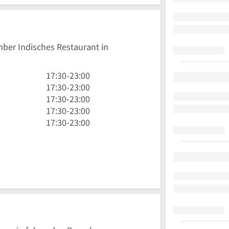
mber Indisches Restaurant in
17
17:30
-
23:00
Uhr
17
17:30
-
23:00
30
Uhr
17
17:30
-
23:00
bis
30
Uhr
17
17:30
-
23:00
23
bis
30
Uhr
17
17:30
-
23:00
Uhr
23
bis
30
Uhr
Uhr
23
bis
30
Uhr
23
bis
Uhr
23
Uhr