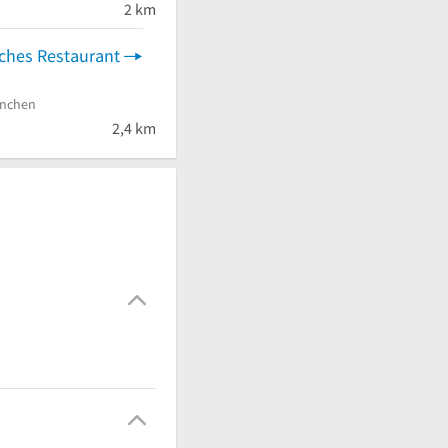
2 km
ches Restaurant
nchen
2,4 km