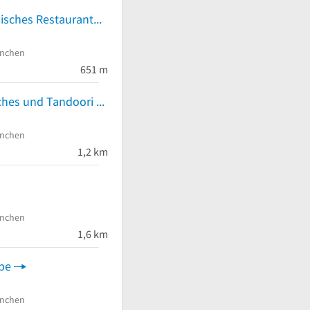
SANTOOR Indisches Restaurant
nchen
651 m
KISAAN Indisches und Tandoori Grillspezialitäten Restaurant
nchen
1,2 km
nchen
1,6 km
pe
nchen