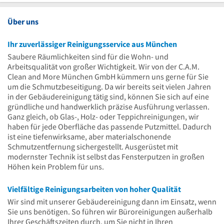
Uhr
14
bis
Uhr
14
Über uns
Uhr
Ihr zuverlässiger Reinigungsservice aus München
Saubere Räumlichkeiten sind für die Wohn- und
Arbeitsqualität von großer Wichtigkeit. Wir von der C.A.M.
Clean and More München GmbH kümmern uns gerne für Sie
um die Schmutzbeseitigung. Da wir bereits seit vielen Jahren
in der Gebäudereinigung tätig sind, können Sie sich auf eine
gründliche und handwerklich präzise Ausführung verlassen.
Ganz gleich, ob Glas-, Holz- oder Teppichreinigungen, wir
haben für jede Oberfläche das passende Putzmittel. Dadurch
ist eine tiefenwirksame, aber materialschonende
Schmutzentfernung sichergestellt. Ausgerüstet mit
modernster Technik ist selbst das Fensterputzen in großen
Höhen kein Problem für uns.
Vielfältige Reinigungsarbeiten von hoher Qualität
Wir sind mit unserer Gebäudereinigung dann im Einsatz, wenn
Sie uns benötigen. So führen wir Büroreinigungen außerhalb
Ihrer Geschäftszeiten durch, um Sie nicht in Ihren