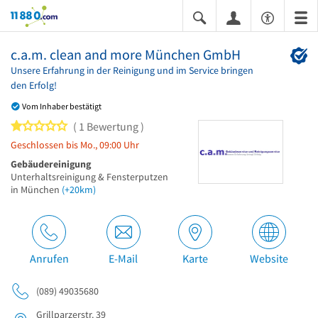
11880.com
c.a.m. clean and more München GmbH
Unsere Erfahrung in der Reinigung und im Service bringen
den Erfolg!
Vom Inhaber bestätigt
1 von 5 Sternen
1 Bewertung
Geschlossen bis Mo., 09:00 Uhr
Gebäudereinigung
Unterhaltsreinigung & Fensterputzen
in München
(+20km)
Anrufen
E-Mail
Karte
Website
(089) 49035680
Grillparzerstr. 39