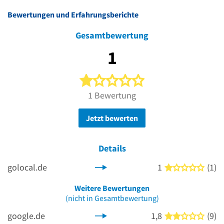
Bewertungen und Erfahrungsberichte
Gesamtbewertung
1
1 von 5 Sternen
1 Bewertung
Jetzt bewerten
Details
golocal.de
1
(1)
1 von
Weitere Bewertungen
(nicht in Gesamtbewertung)
google.de
1,8
(9)
2 von