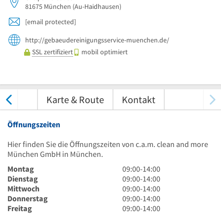
81675
München
(Au-Haidhausen)
[email protected]
http://gebaeudereinigungsservice-muenchen.de/
SSL zertifiziert
mobil optimiert
tungen
Karte & Route
Kontakt
Öffnungszeiten
Hier finden Sie die Öffnungszeiten von c.a.m. clean and more
München GmbH in München.
9
Montag
09:00
-
14:00
Uhr
9
Dienstag
09:00
-
14:00
bis
Uhr
9
Mittwoch
09:00
-
14:00
14
bis
Uhr
9
Donnerstag
09:00
-
14:00
Uhr
14
bis
Uhr
9
Freitag
09:00
-
14:00
Uhr
14
bis
Uhr