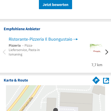
Jetzt bewerten
Empfohlene Anbieter
Ristorante-Pizzeria Il Buongustaio
Pas
Pizzeria
– Pizza-
Döner
Lieferservice, Pasta in
Partys
Ismaning
Angeb
7,7 km
Karte & Route