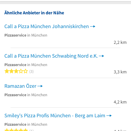
Ähnliche Anbieter in der Nähe
Call a Pizza München Johanniskirchen
Pizzaservice
in München
2,2 km
Call a Pizza München Schwabing Nord e.K.
Pizzaservice
in München
3 von 5 Sternen
3
3,3 km
Ramazan Özer
Pizzaservice
in München
4,2 km
Smiley's Pizza Profis München - Berg am Laim
Pizzaservice
in München
5 von 5 Sternen
1