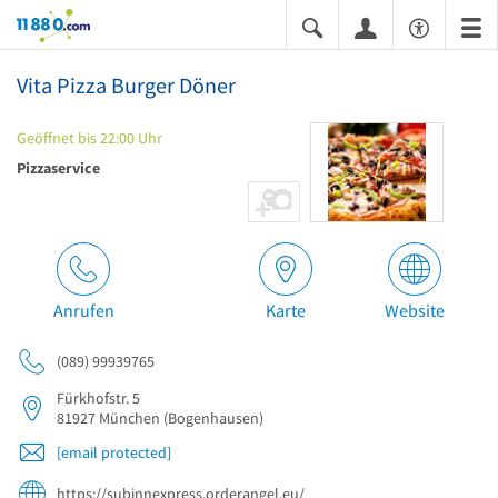
11880.com
Vita Pizza Burger Döner
Geöffnet bis 22:00 Uhr
Pizzaservice
Anrufen
Karte
Website
(089) 99939765
Fürkhofstr. 5
81927
München
(Bogenhausen)
[email protected]
https://subinnexpress.orderangel.eu/