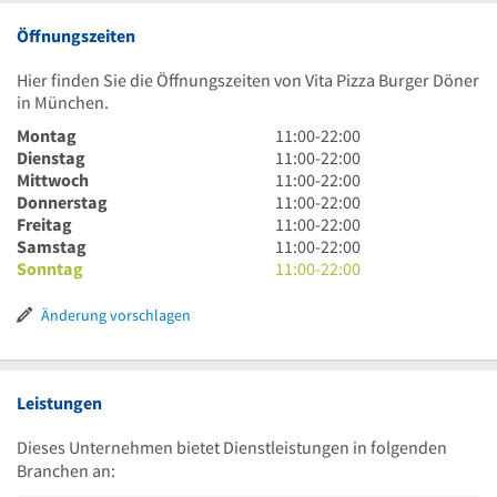
Öffnungszeiten
Hier finden Sie die Öffnungszeiten von Vita Pizza Burger Döner
in München.
11
Montag
11:00
-
22:00
Uhr
11
Dienstag
11:00
-
22:00
bis
Uhr
11
Mittwoch
11:00
-
22:00
22
bis
Uhr
11
Donnerstag
11:00
-
22:00
Uhr
22
bis
Uhr
11
Freitag
11:00
-
22:00
Uhr
22
bis
Uhr
11
Samstag
11:00
-
22:00
Uhr
22
bis
Uhr
11
Sonntag
11:00
-
22:00
Uhr
22
bis
Uhr
Uhr
22
bis
Änderung vorschlagen
Uhr
22
Uhr
Leistungen
Dieses Unternehmen bietet Dienstleistungen in folgenden
Branchen an: