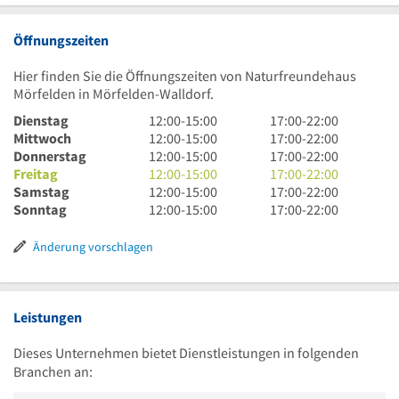
Öffnungszeiten
Hier finden Sie die Öffnungszeiten von Naturfreundehaus
Mörfelden in Mörfelden-Walldorf.
12
17
Dienstag
12:00
-
15:00
17:00
-
22:00
Uhr
12
Uhr
17
Mittwoch
12:00
-
15:00
17:00
-
22:00
bis
Uhr
12
bis
Uhr
17
Donnerstag
12:00
-
15:00
17:00
-
22:00
15
bis
Uhr
12
22
bis
Uhr
17
Freitag
12:00
-
15:00
17:00
-
22:00
Uhr
15
bis
Uhr
12
Uhr
22
bis
Uhr
17
Samstag
12:00
-
15:00
17:00
-
22:00
Uhr
15
bis
Uhr
12
Uhr
22
bis
Uhr
17
Sonntag
12:00
-
15:00
17:00
-
22:00
Uhr
15
bis
Uhr
Uhr
22
bis
Uhr
Uhr
15
bis
Uhr
22
bis
Änderung vorschlagen
Uhr
15
Uhr
22
Uhr
Uhr
Leistungen
Dieses Unternehmen bietet Dienstleistungen in folgenden
Branchen an: