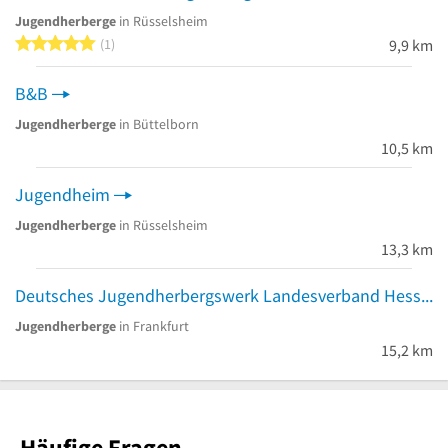
Jugendherberge
in Rüsselsheim
5 von 5 Sternen
1
9,9 km
B&B
Jugendherberge
in Büttelborn
10,5 km
Jugendheim
Jugendherberge
in Rüsselsheim
13,3 km
Deutsches Jugendherbergswerk Landesverband Hessen e.V. Service-Infoline
Jugendherberge
in Frankfurt
15,2 km
Häufige Fragen