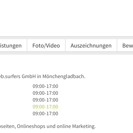
istungen
Foto/Video
Auszeichnungen
Bew
web.surfers GmbH in Mönchengladbach.
9
09:00
-
17:00
Uhr
9
09:00
-
17:00
bis
Uhr
9
09:00
-
17:00
17
bis
Uhr
9
09:00
-
17:00
Uhr
17
bis
Uhr
9
09:00
-
17:00
Uhr
17
bis
Uhr
seiten, Onlineshops und online Marketing.
Uhr
17
bis