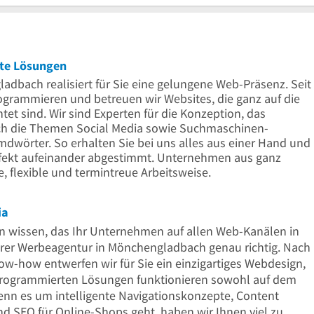
Uhr
17
Uhr
te Lösungen
bach realisiert für Sie eine gelungene Web-Präsenz. Seit
rogrammieren und betreuen wir Websites, die ganz auf die
t sind. Wir sind Experten für die Konzeption, das
h die Themen Social Media sowie Suchmaschinen-
mdwörter. So erhalten Sie bei uns alles aus einer Hand und
fekt aufeinander abgestimmt. Unternehmen aus ganz
 flexible und termintreue Arbeitsweise.
ia
en wissen, das Ihr Unternehmen auf allen Web-Kanälen in
unserer Werbeagentur in Mönchengladbach genau richtig. Nach
w-how entwerfen wir für Sie ein einzigartiges Webdesign,
programmierten Lösungen funktionieren sowohl auf dem
enn es um intelligente Navigationskonzepte, Content
SEO für Online-Shops geht, haben wir Ihnen viel zu