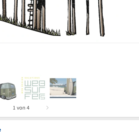
1
von
4
e